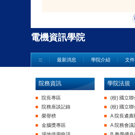
電機資訊學院
:::
最新消息
學院介紹
文件
院務資訊
學院法規
院長專區
(校) 國立
院務座談記錄
(校) 國立
榮譽榜
A 院長遴薦辦
金腦獎專區
A 院務會議設
場地借用申請
B 教學優良