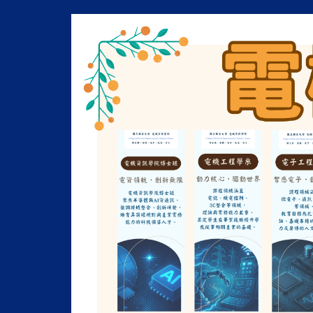
跳
到
主
要
內
容
區