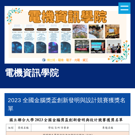
跳
到
主
要
內
容
區
電機資訊學院
2023 全國金腦獎盃創新發明與設計競賽獲獎名
單