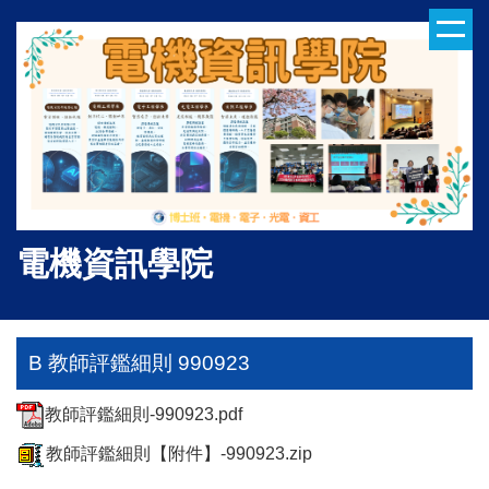
跳
到
主
要
內
容
區
電機資訊學院
B 教師評鑑細則 990923
教師評鑑細則-990923.pdf
教師評鑑細則【附件】-990923.zip