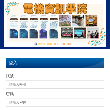
跳
到
主
要
內
容
區
登入
帳號
密碼