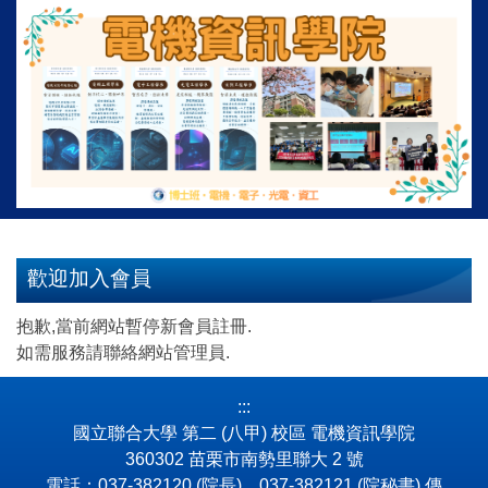
跳
到
主
要
內
容
區
歡迎加入會員
抱歉,當前網站暫停新會員註冊.
如需服務請聯絡網站管理員.
:::
國立聯合大學 第二 (八甲) 校區 電機資訊學院
360302 苗栗市南勢里聯大 2 號
電話：037-382120 (院長)、037-382121 (院秘書) 傳