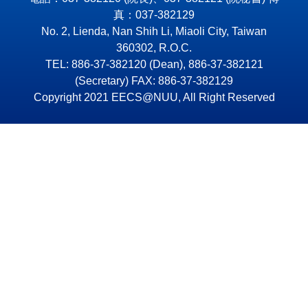
真：037-382129
No. 2, Lienda, Nan Shih Li, Miaoli City, Taiwan
360302, R.O.C.
TEL: 886-37-382120 (Dean), 886-37-382121
(Secretary) FAX: 886-37-382129
Copyright 2021 EECS@NUU, All Right Reserved