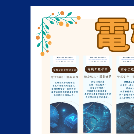
跳
到
主
要
內
容
區