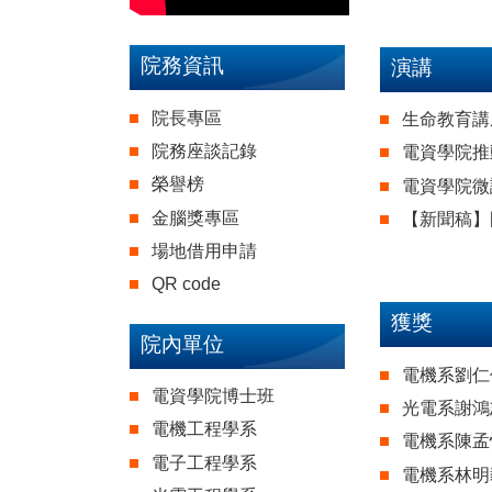
院務資訊
演講
院長專區
生命教育講
院務座談記錄
電資學院推
榮譽榜
電資學院微
金腦獎專區
【新聞稿】
場地借用申請
QR code
獲獎
院內單位
電機系劉仁
電資學院博士班
光電系謝鴻
電機工程學系
電機系陳孟
電子工程學系
電機系林明