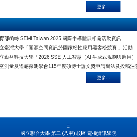
更多...
部函轉 SEMI Taiwan 2025 國際半導體展相關活動資訊
立臺灣大學「開源空間資訊於國家韌性應用黑客松競賽 」活動
立勤益科技大學「2026 SSE 人工智慧（AI 生成式規劃與應
空測量及遙感探測學會115年度碩博士論文獎申請辦法及投稿注
更多...
:::
國立聯合大學 第二 (八甲) 校區 電機資訊學院